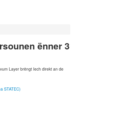
ersounen ënner 3
vum Layer brëngt Iech direkt an de
ema STATEC)