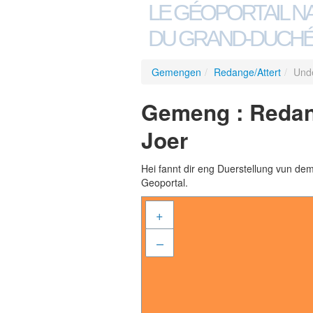
LE GÉOPORTAIL N
DU GRAND-DUCHÉ
Gemengen
/
Redange/Attert
/
Unde
Gemeng : Redang
Joer
Hei fannt dir eng Duerstellung vun de
Geoportal.
+
–