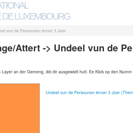
ATIONAL
 DE LUXEMBOURG
el vun de Persounen ënner 3 Joer
e/Attert -> Undeel vun de P
m Layer an der Gemeng, déi dir ausgewielt hutt. Ee Klick op den Numm 
Undeel vun de Persounen ënner 3 Joer (Th