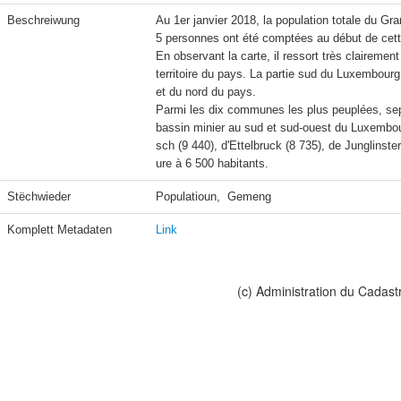
Beschreiwung
Au 1er janvier 2018, la population totale du G
5 personnes ont été comptées au début de cet
En observant la carte, il ressort très clairemen
territoire du pays. La partie sud du Luxembourg
et du nord du pays.

Parmi les dix communes les plus peuplées, sept 
bassin minier au sud et sud-ouest du Luxembou
sch (9 440), d'Ettelbruck (8 735), de Junglinste
ure à 6 500 habitants.
Stëchwieder
Populatioun,  Gemeng
Komplett Metadaten
Link
(c) Administration du Cadast