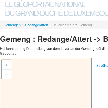
LE GÉOPORTAIL NATIONAL
DU GRAND-DUCHÉ DE LUXEMBO
Gemengen
/
Redange/Attert
/
Bevëlkerung pro Gemeng
Gemeng : Redange/Attert -> 
Hei fannt dir eng Duerstellung vun dem Layer an der Gemeng, déi dir 
Geoportal.
+
Bevëlk
–