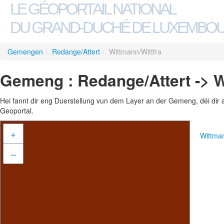
LE GÉOPORTAIL NATIONAL
DU GRAND-DUCHÉ DE LUXEMBO
Gemengen
/
Redange/Attert
/
Wittmann/Wittfra
Gemeng : Redange/Attert -> W
Hei fannt dir eng Duerstellung vun dem Layer an der Gemeng, déi dir 
Geoportal.
+
Wittma
–