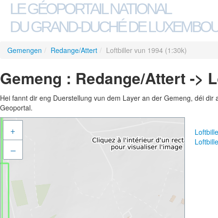
LE GÉOPORTAIL NATIONAL
DU GRAND-DUCHÉ DE LUXEMBO
Gemengen
/
Redange/Attert
/
Loftbiller vun 1994 (1:30k)
Gemeng : Redange/Attert -> Lo
Hei fannt dir eng Duerstellung vun dem Layer an der Gemeng, déi dir 
Geoportal.
+
Loftbil
Loftbil
–