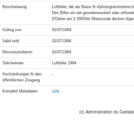
Beschreiwung
Loftbiller, déi als Basis fir d'photogrammetre
Des Biller sin net georeferenzéiert oder orthorekti
Gülteg vun
01/07/1994
Valid until
01/07/1994
Revisiounsdatum
01/07/1994
Stëchwieder
Loftbiller 1994
Aschränkungen fir den 
-
öffentlëchen Zougang
Komplett Metadaten
Link
(c) Administration du Cadast