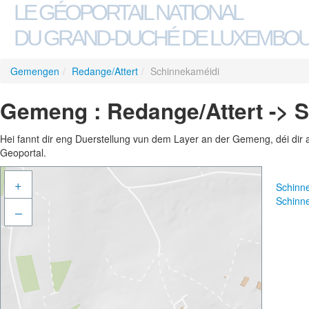
LE GÉOPORTAIL NATIONAL
DU GRAND-DUCHÉ DE LUXEMBO
Gemengen
/
Redange/Attert
/
Schinnekaméidi
Gemeng : Redange/Attert -> 
Hei fannt dir eng Duerstellung vun dem Layer an der Gemeng, déi dir 
Geoportal.
+
Schinn
Schinn
–