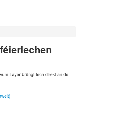
féierlechen
vum Layer brëngt Iech direkt an de
mwelt)