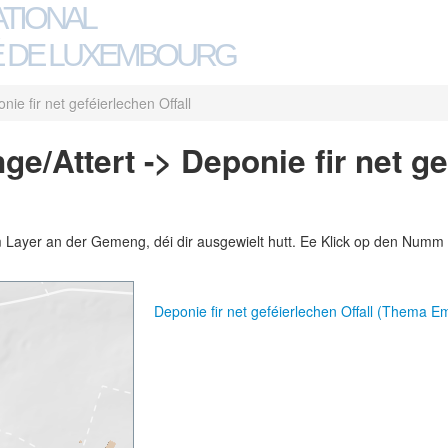
ATIONAL
 DE LUXEMBOURG
nie fir net geféierlechen Offall
e/Attert -> Deponie fir net ge
m Layer an der Gemeng, déi dir ausgewielt hutt. Ee Klick op den Numm 
Deponie fir net geféierlechen Offall (Thema E