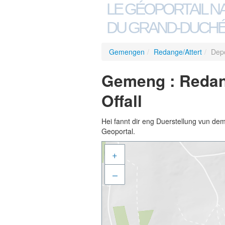
LE GÉOPORTAIL N
DU GRAND-DUCHÉ
Gemengen
/
Redange/Attert
/
Depo
Gemeng : Redang
Offall
Hei fannt dir eng Duerstellung vun de
Geoportal.
+
–