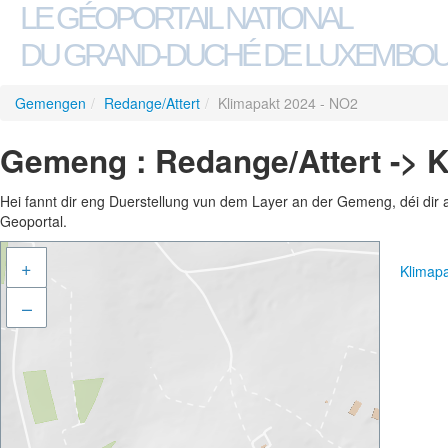
LE GÉOPORTAIL NATIONAL
DU GRAND-DUCHÉ DE LUXEMBO
Gemengen
/
Redange/Attert
/
Klimapakt 2024 - NO2
Gemeng : Redange/Attert -> 
Hei fannt dir eng Duerstellung vun dem Layer an der Gemeng, déi dir 
Geoportal.
+
Klimap
–