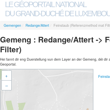
LE GÉOPORTAIL NATIONAL
DU GRAND-DUCHÉ DE LUXEMBO
Gemengen
/
Redange/Attert
/
Feinstaub (Referenzmethod mat Filt
Gemeng : Redange/Attert -> 
Filter)
Hei fannt dir eng Duerstellung vun dem Layer an der Gemeng, déi dir 
Geoportal.
+
Feinsta
–