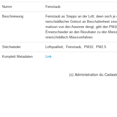
Numm
Feinstaub
Beschreiwung
Feinstaub as Stepps an der Loft, deen sech 
nerschiddlecher Gréisst an Beschafenheet zes
matioun vun den Awunner dengt, gëtt den PM10
Ënnerscheeder an den Resultater zu den Mie
Stëchwieder
Loftqualiteit,  Feinstaub,  PM10,  PM2.5
Komplett Metadaten
Link
(c) Administration du Cadast