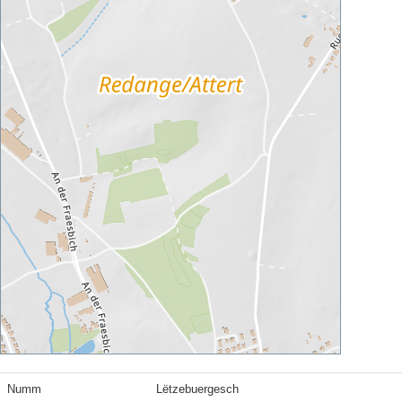
Numm
Lëtzebuergesch