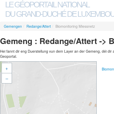
LE GÉOPORTAIL NATIONAL
DU GRAND-DUCHÉ DE LUXEMBO
Gemengen
/
Redange/Attert
/
Biomonitoring Miessnetz
Gemeng : Redange/Attert -> 
Hei fannt dir eng Duerstellung vun dem Layer an der Gemeng, déi dir 
Geoportal.
+
Biomon
–