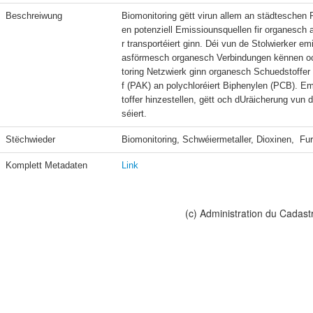
Beschreiwung
Biomonitoring gëtt virun allem an städteschen 
en potenziell Emissiounsquellen fir organesch
r transportéiert ginn. Déi vun de Stolwierker em
asförmesch organesch Verbindungen kënnen och
toring Netzwierk ginn organesch Schuedstoff
f (PAK) an polychloréiert Biphenylen (PCB). 
toffer hinzestellen, gëtt och dUräicherung v
séiert.
Stëchwieder
Biomonitoring, Schwéiermetaller, Dioxinen,  F
Komplett Metadaten
Link
(c) Administration du Cadast