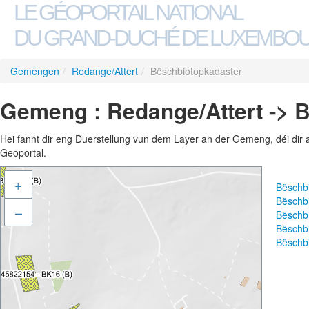
LE GÉOPORTAIL NATIONAL
DU GRAND-DUCHÉ DE LUXEMBO
Gemengen
/
Redange/Attert
/
Bëschbiotopkadaster
Gemeng : Redange/Attert -> 
Hei fannt dir eng Duerstellung vun dem Layer an der Gemeng, déi dir 
Geoportal.
+
Bëschb
Bëschb
–
Bëschb
Bëschbi
Bëschb