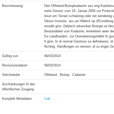
Beschreiwung
Den Offeland-Biotopkadaster ass eng Kartéieru
nerte Gesetz vum 19. Januar 2004 zur Protectiou
tioun um Terrain schwiereg oder net eendeiteg a
Dësen Inventar  ass an Hibléck op d'Erstellun
erstallt ginn. Däitlech erkennbar Biotope wi He
Bestanddeel vum Kadaster, ënnerleien awer der
Ee Leedfuedem  zur Orientéierungshëllef fir 
lt ginn, fir di normal Gestioun ze definéieren,
Gülteg vun
06/03/2014
Revisiounsdatum
06/03/2014
Stëchwieder
Offeland,  Biotop,  Cadaster
Aschränkungen fir den 
öffentlëchen Zougang
Komplett Metadaten
Link