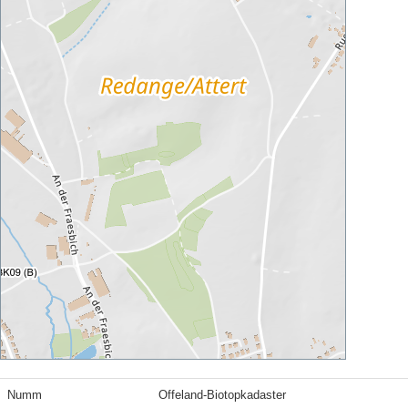
Numm
Offeland-Biotopkadaster