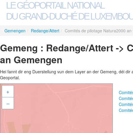
LE GÉOPORTAIL NATIONAL
DU GRAND-DUCHÉ DE LUXEMBO
Gemengen
/
Redange/Attert
/
Comités de pilotage Natura2000 a
Gemeng : Redange/Attert -> C
an Gemengen
Hei fannt dir eng Duerstellung vun dem Layer an der Gemeng, déi dir 
Geoportal.
+
Comité
Comité
–
Comité
Comité