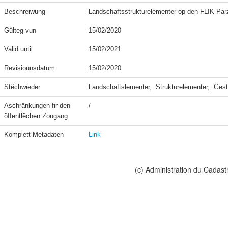
Beschreiwung
Landschaftsstrukturelementer op den FLIK Par
Gülteg vun
15/02/2020
Valid until
15/02/2021
Revisiounsdatum
15/02/2020
Stëchwieder
Landschaftslementer,  Strukturelementer,  Ges
Aschränkungen fir den 
/
öffentlëchen Zougang
Komplett Metadaten
Link
(c) Administration du Cadast