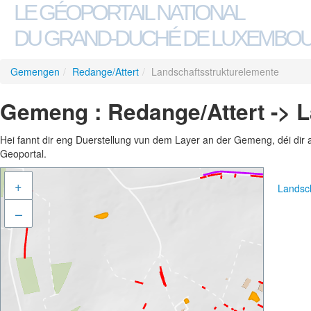
LE GÉOPORTAIL NATIONAL
DU GRAND-DUCHÉ DE LUXEMBO
Gemengen
/
Redange/Attert
/
Landschaftsstrukturelemente
Gemeng : Redange/Attert -> 
Hei fannt dir eng Duerstellung vun dem Layer an der Gemeng, déi dir 
Geoportal.
+
Landsch
–