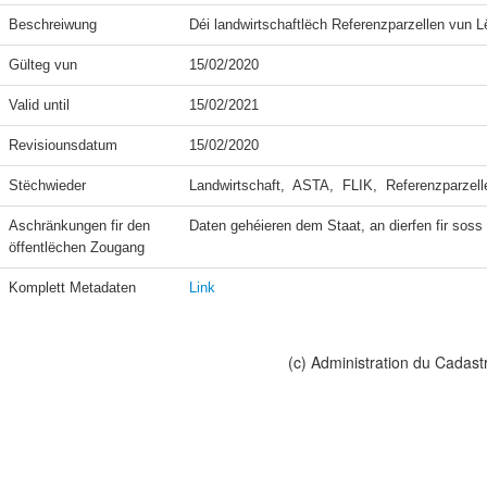
Beschreiwung
Déi landwirtschaftlëch Referenzparzellen vun 
Gülteg vun
15/02/2020
Valid until
15/02/2021
Revisiounsdatum
15/02/2020
Stëchwieder
Landwirtschaft,  ASTA,  FLIK,  Referenzparzell
Aschränkungen fir den 
Daten gehéieren dem Staat, an dierfen fir soss n
öffentlëchen Zougang
Komplett Metadaten
Link
(c) Administration du Cadast