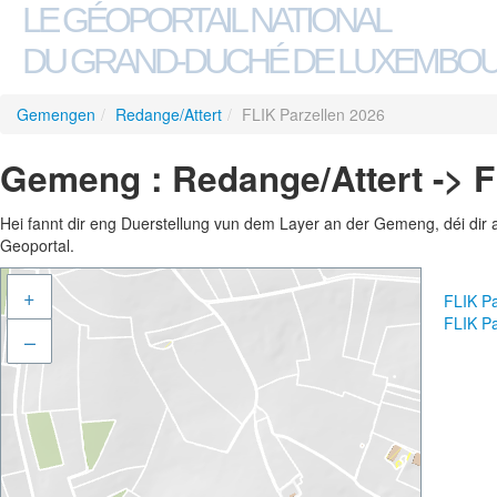
LE GÉOPORTAIL NATIONAL
DU GRAND-DUCHÉ DE LUXEMBO
Gemengen
/
Redange/Attert
/
FLIK Parzellen 2026
Gemeng : Redange/Attert -> F
Hei fannt dir eng Duerstellung vun dem Layer an der Gemeng, déi dir 
Geoportal.
+
FLIK Pa
FLIK P
–