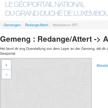
LE GÉOPORTAIL NATIONAL
DU GRAND-DUCHÉ DE LUXEMBO
Gemengen
/
Redange/Attert
/
Attestatioun SPT
Gemeng : Redange/Attert -> A
Hei fannt dir eng Duerstellung vun dem Layer an der Gemeng, déi dir 
Geoportal.
+
Attest
–