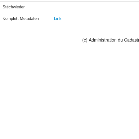
Stëchwieder
Komplett Metadaten
Link
(c) Administration du Cadast