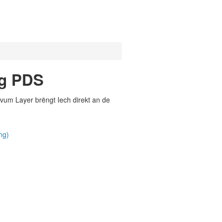
ng PDS
vum Layer brëngt Iech direkt an de
ng)