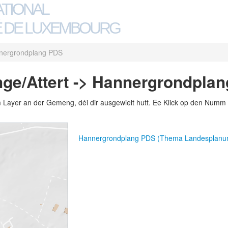
ATIONAL
 DE LUXEMBOURG
nergrondplang PDS
ge/Attert -> Hannergrondpla
m Layer an der Gemeng, déi dir ausgewielt hutt. Ee Klick op den Numm 
Hannergrondplang PDS (Thema Landesplanu