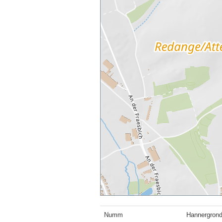
Numm
Hannergrond