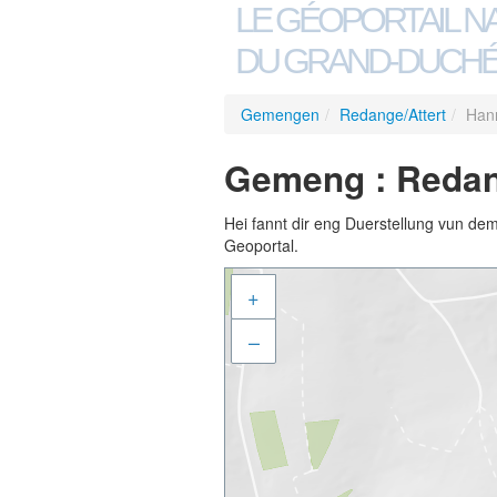
LE GÉOPORTAIL N
DU GRAND-DUCHÉ
Gemengen
/
Redange/Attert
/
Han
Gemeng : Redan
Hei fannt dir eng Duerstellung vun de
Geoportal.
+
–