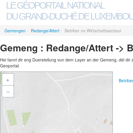
LE GÉOPORTAIL NATIONAL
DU GRAND-DUCHÉ DE LUXEMBO
Gemengen
/
Redange/Attert
/
Betriber no Wirtschaftssecteur
Gemeng : Redange/Attert -> B
Hei fannt dir eng Duerstellung vun dem Layer an der Gemeng, déi dir 
Geoportal.
+
Betribe
–