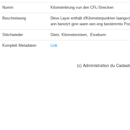
Numm
Kilometréirung vun den CFL-Strecken
Beschreiwung
Dëse Layer enthält d'Kilometerpunkten laangs
ann benotzt ginn wann een eng bestëmmte Posit
Stëchwieder
Gleis, Kilometersteen,  Eisebunn
Komplett Metadaten
Link
(c) Administration du Cadast