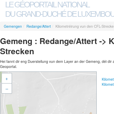
LE GÉOPORTAIL NATIONAL
DU GRAND-DUCHÉ DE LUXEMBO
Gemengen
/
Redange/Attert
/
Kilometréirung vun den CFL-Streck
Gemeng : Redange/Attert -> K
Strecken
Hei fannt dir eng Duerstellung vun dem Layer an der Gemeng, déi dir 
Geoportal.
+
Kilome
Kilome
–