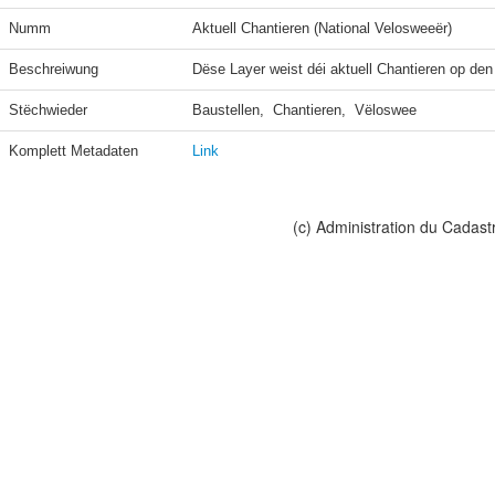
Numm
Aktuell Chantieren (National Velosweeër)
Beschreiwung
Dëse Layer weist déi aktuell Chantieren op den
Stëchwieder
Baustellen,  Chantieren,  Vëloswee
Komplett Metadaten
Link
(c) Administration du Cadast