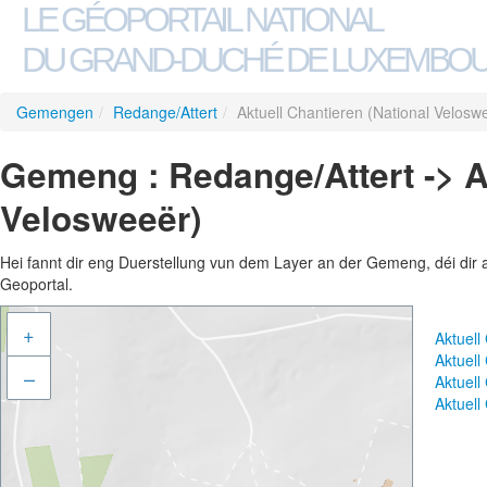
LE GÉOPORTAIL NATIONAL
DU GRAND-DUCHÉ DE LUXEMBO
Gemengen
/
Redange/Attert
/
Aktuell Chantieren (National Velosw
Gemeng : Redange/Attert -> A
Velosweeër)
Hei fannt dir eng Duerstellung vun dem Layer an der Gemeng, déi dir 
Geoportal.
+
Aktuell
Aktuell
–
Aktuell
Aktuell