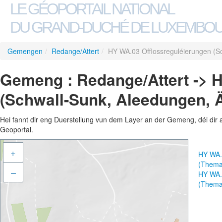
LE GÉOPORTAIL NATIONAL
DU GRAND-DUCHÉ DE LUXEMBO
Gemengen
/
Redange/Attert
/
HY WA.03 Offlossreguléierungen (S
Gemeng : Redange/Attert -> 
(Schwall-Sunk, Aleedungen, 
Hei fannt dir eng Duerstellung vun dem Layer an der Gemeng, déi dir 
Geoportal.
+
HY WA.
(Thema
–
HY WA.
(Thema