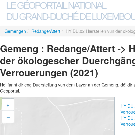
LE GÉOPORTAIL NATIONAL
DU GRAND-DUCHÉ DE LUXEMBO
Gemengen
/
Redange/Attert
/
HY DU.02 Hierstellen vun der ökol
Gemeng : Redange/Attert -> H
der ökologescher Duerchgäng
Verrouerungen (2021)
Hei fannt dir eng Duerstellung vun dem Layer an der Gemeng, déi dir 
Geoportal.
+
HY DU.0
Verrou
–
HY DU.0
Verrou