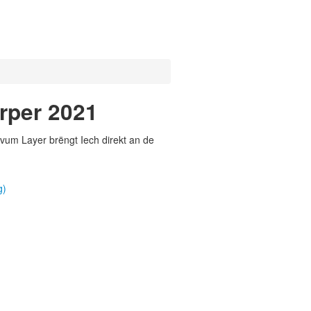
rper 2021
vum Layer brëngt Iech direkt an de
g)