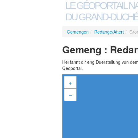
LE GÉOPORTAIL N
DU GRAND-DUCHÉ
Gemengen
/
Redange/Attert
/
Gro
Gemeng : Redang
Hei fannt dir eng Duerstellung vun de
Geoportal.
+
–