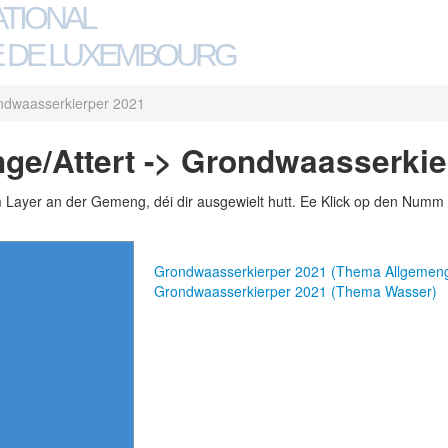
ATIONAL
 DE LUXEMBOURG
ndwaasserkierper 2021
e/Attert -> Grondwaasserkie
m Layer an der Gemeng, déi dir ausgewielt hutt. Ee Klick op den Numm 
Grondwaasserkierper 2021 (Thema Allgemen
Grondwaasserkierper 2021 (Thema Wasser)