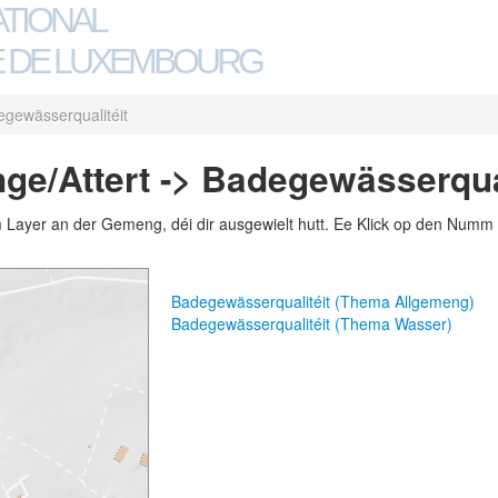
ATIONAL
 DE LUXEMBOURG
gewässerqualitéit
e/Attert -> Badegewässerqual
m Layer an der Gemeng, déi dir ausgewielt hutt. Ee Klick op den Numm 
Badegewässerqualitéit (Thema Allgemeng)
Badegewässerqualitéit (Thema Wasser)