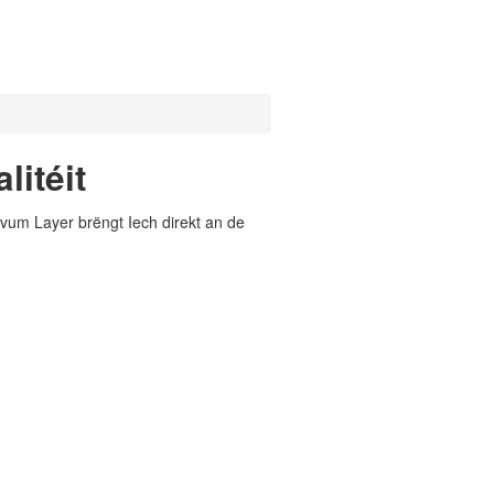
itéit
vum Layer brëngt Iech direkt an de