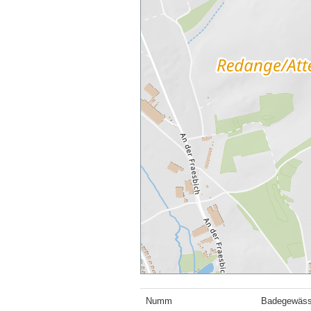
Numm
Badegewässs