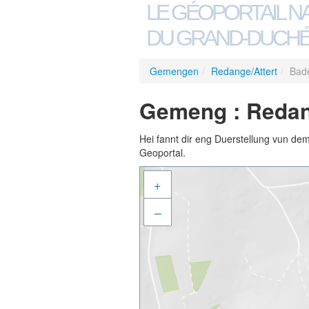
LE GÉOPORTAIL N
DU GRAND-DUCHÉ
Gemengen
/
Redange/Attert
/
Bade
Gemeng : Redang
Hei fannt dir eng Duerstellung vun de
Geoportal.
+
–