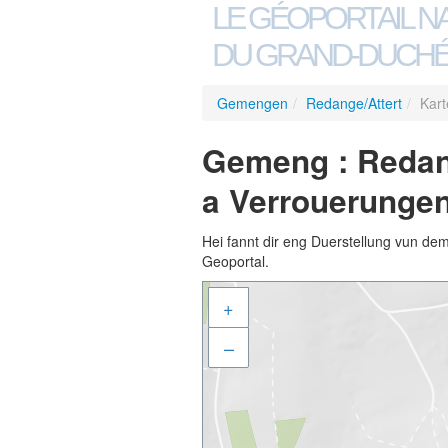
LE GÉOPORTAIL N
DU GRAND-DUCHÉ
Gemengen
/
Redange/Attert
/
Kart
Gemeng : Redang
a Verrouerunge
Hei fannt dir eng Duerstellung vun de
Geoportal.
+
–