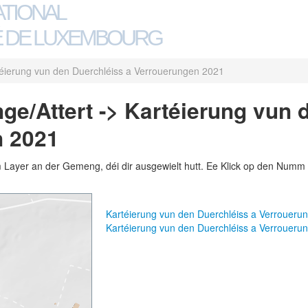
ATIONAL
 DE LUXEMBOURG
éierung vun den Duerchléiss a Verrouerungen 2021
e/Attert -> Kartéierung vun 
n 2021
m Layer an der Gemeng, déi dir ausgewielt hutt. Ee Klick op den Numm 
Kartéierung vun den Duerchléiss a Verrouer
Kartéierung vun den Duerchléiss a Verrouer