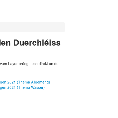
den Duerchléiss
vum Layer brëngt Iech direkt an de
ungen 2021 (Thema Allgemeng)
ungen 2021 (Thema Wasser)