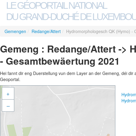
LE GÉOPORTAIL NATIONAL
DU GRAND-DUCHÉ DE LUXEMBO
Gemengen
/
Redange/Attert
/
Hydromorphologesch QK (Hymo) - 
Gemeng : Redange/Attert ->
- Gesamtbewäertung 2021
Hei fannt dir eng Duerstellung vun dem Layer an der Gemeng, déi dir 
Geoportal.
+
Hydrom
Hydrom
–