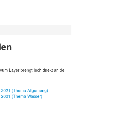
den
vum Layer brëngt Iech direkt an de
er 2021 (Thema Allgemeng)
er 2021 (Thema Wasser)