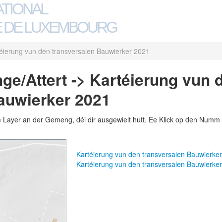
ATIONAL
 DE LUXEMBOURG
éierung vun den transversalen Bauwierker 2021
e/Attert -> Kartéierung vun 
auwierker 2021
m Layer an der Gemeng, déi dir ausgewielt hutt. Ee Klick op den Numm 
Kartéierung vun den transversalen Bauwierk
Kartéierung vun den transversalen Bauwierk