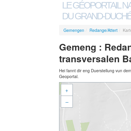
LE GÉOPORTAIL N
DU GRAND-DUCHÉ
Gemengen
/
Redange/Attert
/
Kart
Gemeng : Redang
transversalen B
Hei fannt dir eng Duerstellung vun de
Geoportal.
+
–