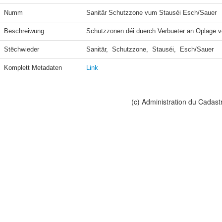
Numm
Sanitär Schutzzone vum Stauséi Esch/Sauer
Beschreiwung
Schutzzonen déi duerch Verbueter an Oplage ve
Stëchwieder
Sanitär,  Schutzzone,  Stauséi,  Esch/Sauer
Komplett Metadaten
Link
(c) Administration du Cadast