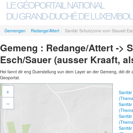
LE GÉOPORTAIL NATIONAL
DU GRAND-DUCHÉ DE LUXEMBO
Gemengen
/
Redange/Attert
/
Sanitär Schutzzone vum Stauséi Esch
Gemeng : Redange/Attert -> 
Esch/Sauer (ausser Kraaft, al
Hei fannt dir eng Duerstellung vun dem Layer an der Gemeng, déi dir 
Geoportal.
+
Sanitär
(Thema
–
Sanitär
(Thema
Sanitär
(Thema
Sanitär