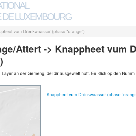
ATIONAL
 DE LUXEMBOURG
ppheet vum Drénkwaasser (phase "orange")
ge/Attert -> Knappheet vum 
)
m Layer an der Gemeng, déi dir ausgewielt hutt. Ee Klick op den Numm 
Knappheet vum Drénkwaasser (phase "orang