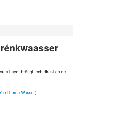
Drénkwaasser
vum Layer brëngt Iech direkt an de
e") (Thema Wasser)