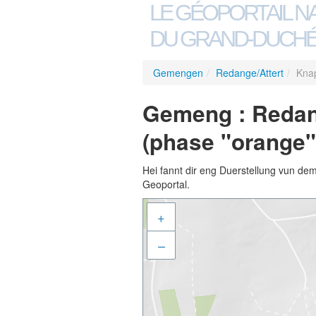
LE GÉOPORTAIL N
DU GRAND-DUCHÉ
Gemengen
/
Redange/Attert
/
Kna
Gemeng : Redan
(phase "orange"
Hei fannt dir eng Duerstellung vun de
Geoportal.
+
–