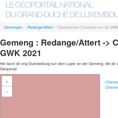
LE GÉOPORTAIL NATIONAL
DU GRAND-DUCHÉ DE LUXEMBO
Gemengen
/
Redange/Attert
/
Chemeschen Zoustand vun de GWK
Gemeng : Redange/Attert ->
GWK 2021
Hei fannt dir eng Duerstellung vun dem Layer an der Gemeng, déi dir 
Geoportal.
+
Chemes
Chemes
–