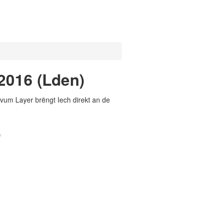
2016 (Lden)
vum Layer brëngt Iech direkt an de
)