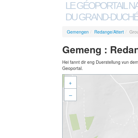
LE GÉOPORTAIL N
DU GRAND-DUCHÉ
Gemengen
/
Redange/Attert
/
Grou
Gemeng : Redang
Hei fannt dir eng Duerstellung vun de
Geoportal.
+
–