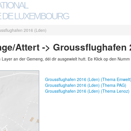
ATIONAL
 DE LUXEMBOURG
ssflughafen 2016 (Lden)
e/Attert -> Groussflughafen 
m Layer an der Gemeng, déi dir ausgewielt hutt. Ee Klick op den Numm 
Groussflughafen 2016 (Lden) (Thema Emwelt
Groussflughafen 2016 (Lden) (Thema PAG)
Groussflughafen 2016 (Lden) (Thema Lenoz)