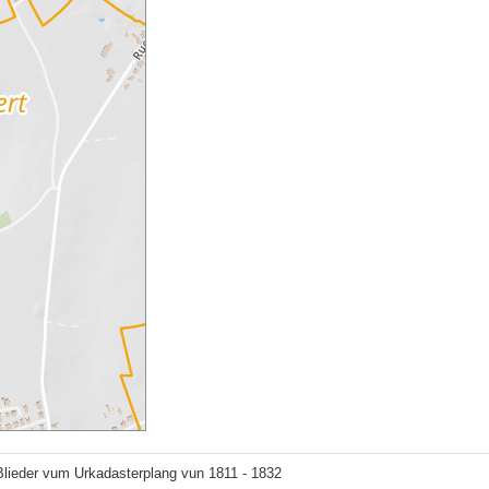
lieder vum Urkadasterplang vun 1811 - 1832