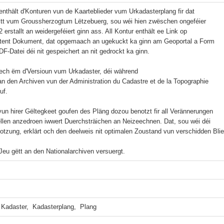
nthält d'Konturen vun de Kaarteblieder vum Urkadasterplang fir dat 

bitt vum Groussherzogtum Lëtzebuerg, sou wéi hien zwëschen ongeféier 

 erstallt an weidergeféiert ginn ass. All Kontur enthält ee Link op 

tent Dokument, dat opgemaach an ugekuckt ka ginn am Geoportal a Form 

F-Datei déi nit gespeichert an nit gedrockt ka ginn.

ech ëm d'Versioun vum Urkadaster, déi während 

n den Archiven vun der Administration du Cadastre et de la Topographie 

f.

vun hirer Gëltegkeet goufen des Pläng dozou benotzt fir all Verännerungen 

llen anzedroen iwwert Duerchsträichen an Neizeechnen. Dat, sou wéi déi 

otzung, erklärt och den deelweis nit optimalen Zoustand vun verschidden Blied
eu gëtt an den Nationalarchiven versuergt.
 Kadaster,  Kadasterplang,  Plang