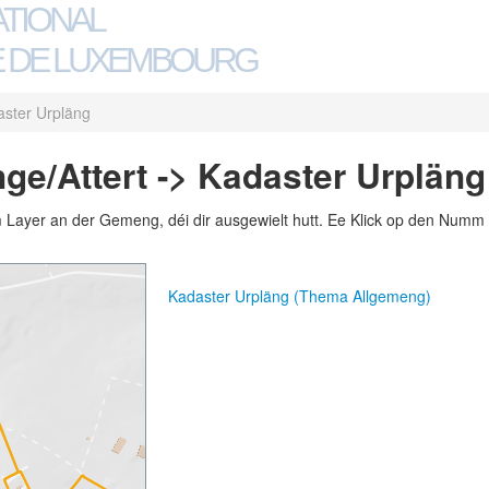
ATIONAL
 DE LUXEMBOURG
ster Urpläng
e/Attert -> Kadaster Urpläng
m Layer an der Gemeng, déi dir ausgewielt hutt. Ee Klick op den Numm 
Kadaster Urpläng (Thema Allgemeng)