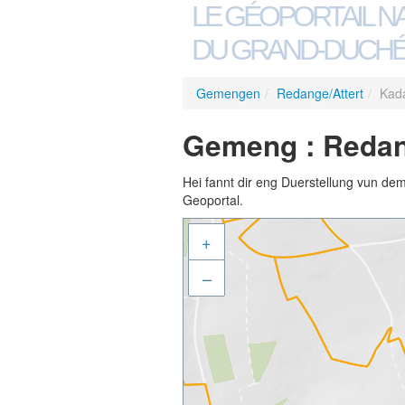
LE GÉOPORTAIL N
DU GRAND-DUCHÉ
Gemengen
/
Redange/Attert
/
Kada
Gemeng : Redang
Hei fannt dir eng Duerstellung vun de
Geoportal.
+
–