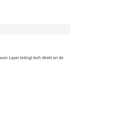
vum Layer brëngt Iech direkt an de