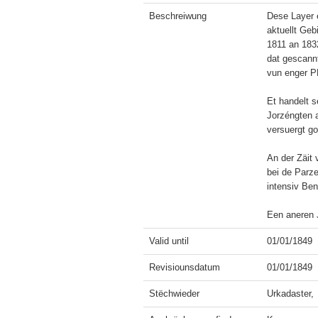
Beschreiwung
Dese Layer e
aktuellt Ge
1811 an 1832
dat gescann
vun enger PD
Et handelt s
Jorzéngten a
versuergt gou
An der Zäit 
bei de Parze
intensiv Ben
Een aneren J
Valid until
01/01/1849
Revisiounsdatum
01/01/1849
Stëchwieder
Urkadaster, 