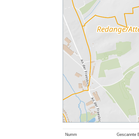
Numm
Gescannte B