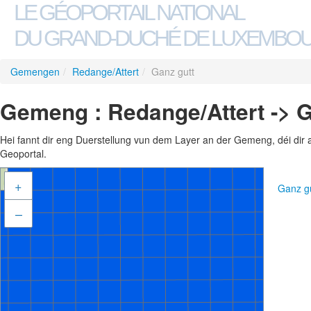
LE GÉOPORTAIL NATIONAL
DU GRAND-DUCHÉ DE LUXEMBO
Gemengen
/
Redange/Attert
/
Ganz gutt
Gemeng : Redange/Attert -> G
Hei fannt dir eng Duerstellung vun dem Layer an der Gemeng, déi dir 
Geoportal.
+
Ganz g
–