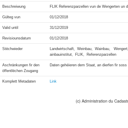
Beschreiwung
FLIK Referenzparzellen vun de Wengerten un d
Gülteg vun
01/12/2018
Valid until
31/12/2019
Revisiounsdatum
01/12/2018
Stëchwieder
Landwirtschaft,  Weinbau,  Wainbau,   Wengert,
ainbauinstitut,  FLIK,  Referenzparzellen
Aschränkungen fir den 
Daten gehéieren dem Staat, an dierfen fir soss n
öffentlëchen Zougang
Komplett Metadaten
Link
(c) Administration du Cadast