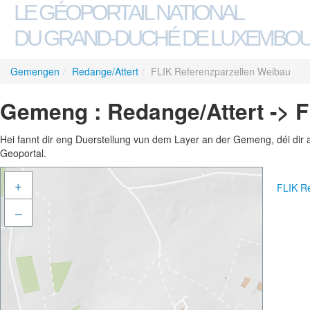
LE GÉOPORTAIL NATIONAL
DU GRAND-DUCHÉ DE LUXEMBO
Gemengen
/
Redange/Attert
/
FLIK Referenzparzellen Weibau
Gemeng : Redange/Attert -> 
Hei fannt dir eng Duerstellung vun dem Layer an der Gemeng, déi dir 
Geoportal.
+
FLIK R
–