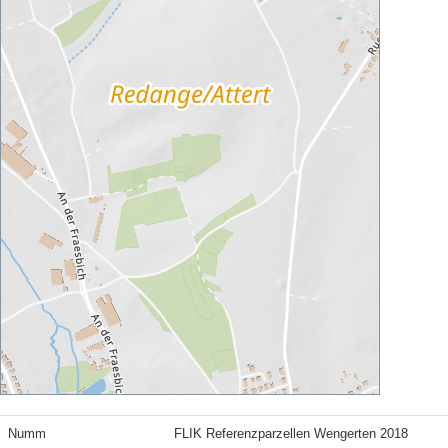
Numm
FLIK Referenzparzellen Wengerten 2018