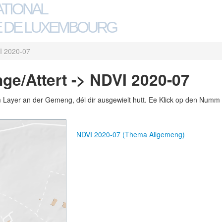
ATIONAL
 DE LUXEMBOURG
I 2020-07
e/Attert -> NDVI 2020-07
m Layer an der Gemeng, déi dir ausgewielt hutt. Ee Klick op den Numm 
NDVI 2020-07 (Thema Allgemeng)