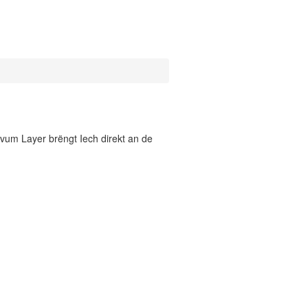
vum Layer brëngt Iech direkt an de