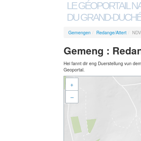
LE GÉOPORTAIL N
DU GRAND-DUCHÉ
Gemengen
/
Redange/Attert
/
NDV
Gemeng : Redang
Hei fannt dir eng Duerstellung vun de
Geoportal.
+
–