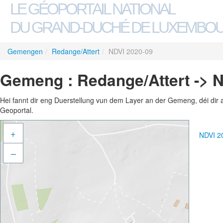
LE GÉOPORTAIL NATIONAL
DU GRAND-DUCHÉ DE LUXEMBO
Gemengen
/
Redange/Attert
/
NDVI 2020-09
Gemeng : Redange/Attert -> 
Hei fannt dir eng Duerstellung vun dem Layer an der Gemeng, déi dir 
Geoportal.
+
NDVI 2
–