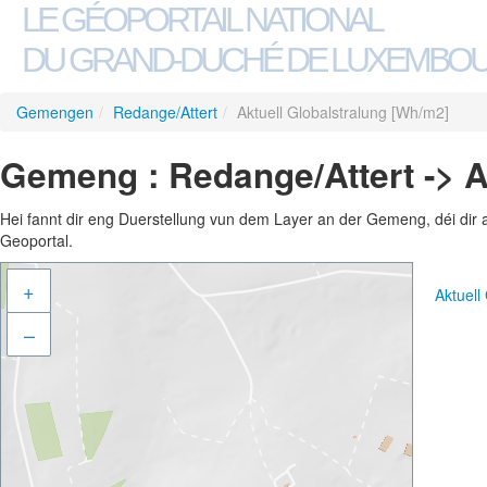
LE GÉOPORTAIL NATIONAL
DU GRAND-DUCHÉ DE LUXEMBO
Gemengen
/
Redange/Attert
/
Aktuell Globalstralung [Wh/m2]
Gemeng : Redange/Attert -> A
Hei fannt dir eng Duerstellung vun dem Layer an der Gemeng, déi dir 
Geoportal.
+
Aktuell
–