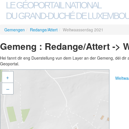
LE GÉOPORTAIL NATIONAL
DU GRAND-DUCHÉ DE LUXEMBO
Gemengen
/
Redange/Attert
/
Weltwaasserdag 2021
Gemeng : Redange/Attert -> 
Hei fannt dir eng Duerstellung vun dem Layer an der Gemeng, déi dir 
Geoportal.
+
Weltwa
–