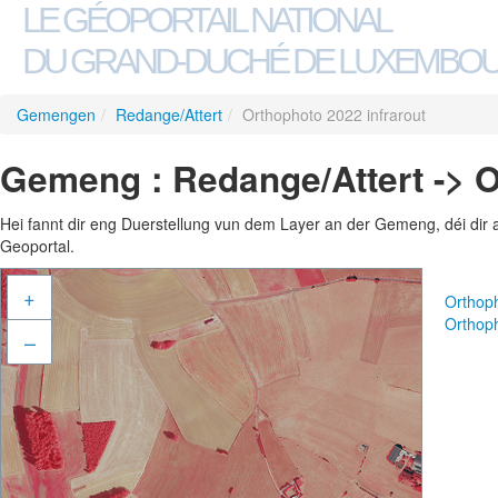
LE GÉOPORTAIL NATIONAL
DU GRAND-DUCHÉ DE LUXEMBO
Gemengen
/
Redange/Attert
/
Orthophoto 2022 infrarout
Gemeng : Redange/Attert -> O
Hei fannt dir eng Duerstellung vun dem Layer an der Gemeng, déi dir 
Geoportal.
+
Orthop
Orthoph
–