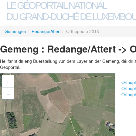
LE GÉOPORTAIL NATIONAL
DU GRAND-DUCHÉ DE LUXEMBO
Gemengen
/
Redange/Attert
/
Orthophoto 2013
Gemeng : Redange/Attert -> 
Hei fannt dir eng Duerstellung vun dem Layer an der Gemeng, déi dir 
Geoportal.
+
Orthop
Orthop
–
Orthop