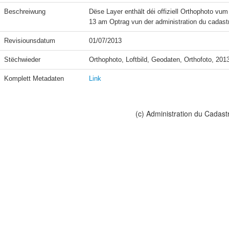
Beschreiwung
Dëse Layer enthält déi offiziell Orthophoto v
13 am Optrag vun der administration du cadast
Revisiounsdatum
01/07/2013
Stëchwieder
Orthophoto, Loftbild, Geodaten, Orthofoto, 201
Komplett Metadaten
Link
(c) Administration du Cadast