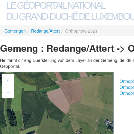
LE GÉOPORTAIL NATIONAL
DU GRAND-DUCHÉ DE LUXEMBO
Gemengen
/
Redange/Attert
/
Orthophoto 2021
Gemeng : Redange/Attert -> 
Hei fannt dir eng Duerstellung vun dem Layer an der Gemeng, déi dir 
Geoportal.
+
Orthop
Orthop
–
Orthop