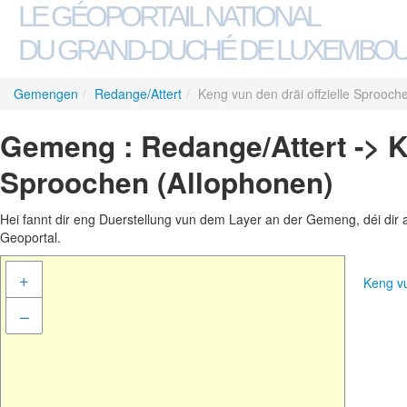
LE GÉOPORTAIL NATIONAL
DU GRAND-DUCHÉ DE LUXEMBO
Gemengen
/
Redange/Attert
/
Keng vun den dräi offzielle Sprooch
Gemeng : Redange/Attert -> Ke
Sproochen (Allophonen)
Hei fannt dir eng Duerstellung vun dem Layer an der Gemeng, déi dir 
Geoportal.
+
Keng vu
–