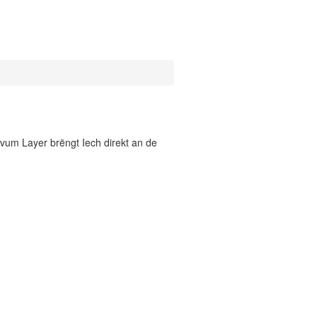
vum Layer brëngt Iech direkt an de