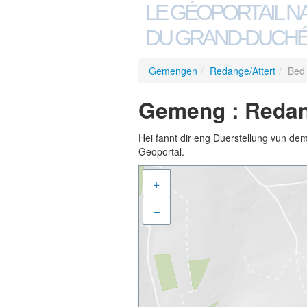
LE GÉOPORTAIL N
DU GRAND-DUCHÉ
Gemengen
/
Redange/Attert
/
Bed 
Gemeng : Redang
Hei fannt dir eng Duerstellung vun de
Geoportal.
+
–