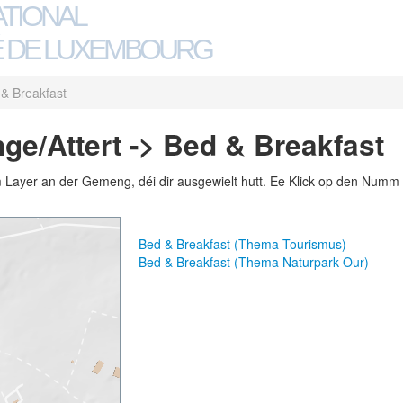
ATIONAL
 DE LUXEMBOURG
& Breakfast
e/Attert -> Bed & Breakfast
m Layer an der Gemeng, déi dir ausgewielt hutt. Ee Klick op den Numm 
Bed & Breakfast (Thema Tourismus)
Bed & Breakfast (Thema Naturpark Our)