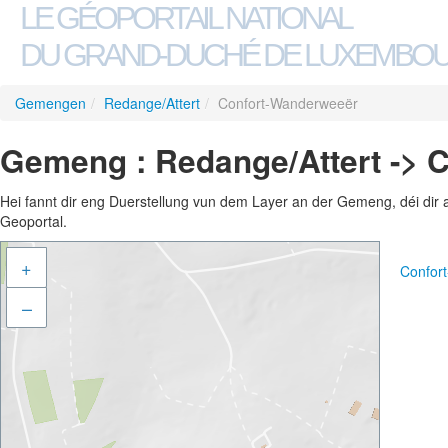
LE GÉOPORTAIL NATIONAL
DU GRAND-DUCHÉ DE LUXEMBO
Gemengen
/
Redange/Attert
/
Confort-Wanderweeër
Gemeng : Redange/Attert -> 
Hei fannt dir eng Duerstellung vun dem Layer an der Gemeng, déi dir 
Geoportal.
+
Confor
–