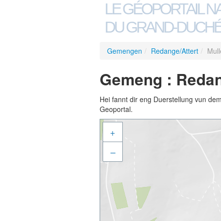
LE GÉOPORTAIL N
DU GRAND-DUCHÉ
Gemengen
/
Redange/Attert
/
Mull
Gemeng : Redange
Hei fannt dir eng Duerstellung vun de
Geoportal.
+
–