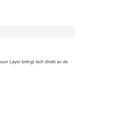
vum Layer brëngt Iech direkt an de