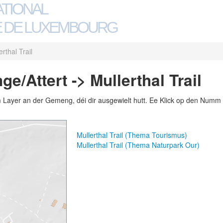
ATIONAL
 DE LUXEMBOURG
erthal Trail
/Attert -> Mullerthal Trail
m Layer an der Gemeng, déi dir ausgewielt hutt. Ee Klick op den Numm 
Mullerthal Trail (Thema Tourismus)
Mullerthal Trail (Thema Naturpark Our)