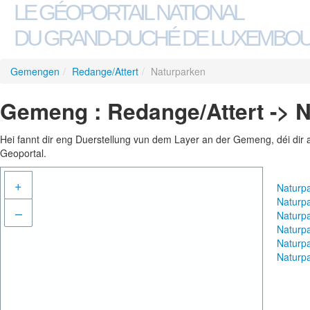
LE GÉOPORTAIL NATIONAL
DU GRAND-DUCHÉ DE LUXEMBO
Gemengen
/
Redange/Attert
/
Naturparken
Gemeng : Redange/Attert -> 
Hei fannt dir eng Duerstellung vun dem Layer an der Gemeng, déi dir 
Geoportal.
+
Naturp
Naturp
–
Naturp
Naturp
Naturp
Naturp