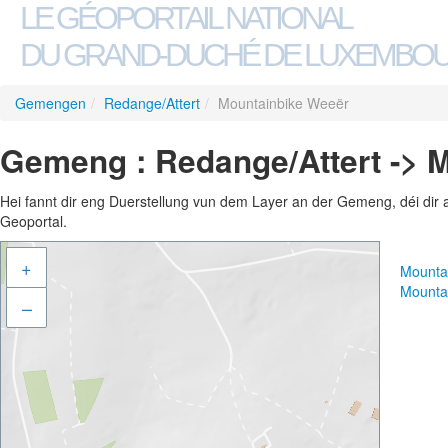
LE GÉOPORTAIL NATIONAL
DU GRAND-DUCHÉ DE LUXEMBO
Gemengen
/
Redange/Attert
/
Mountainbike Weeër
Gemeng : Redange/Attert -> 
Hei fannt dir eng Duerstellung vun dem Layer an der Gemeng, déi dir 
Geoportal.
+
Mounta
Mounta
–