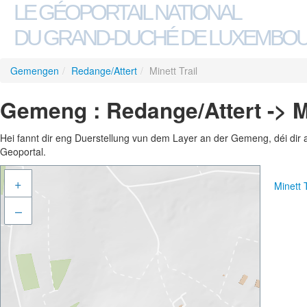
LE GÉOPORTAIL NATIONAL
DU GRAND-DUCHÉ DE LUXEMBO
Gemengen
/
Redange/Attert
/
Minett Trail
Gemeng : Redange/Attert -> Mi
Hei fannt dir eng Duerstellung vun dem Layer an der Gemeng, déi dir 
Geoportal.
+
Minett 
–