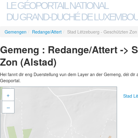
LE GÉOPORTAIL NATIONAL
DU GRAND-DUCHÉ DE LUXEMBO
Gemengen
/
Redange/Attert
/
Stad Lëtzebuerg - Geschützten Zon 
Gemeng : Redange/Attert -> S
Zon (Alstad)
Hei fannt dir eng Duerstellung vun dem Layer an der Gemeng, déi dir 
Geoportal.
+
Stad Lë
–