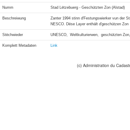
Numm
Stad Lëtzebuerg - Geschützten Zon (Alstad)
Beschreiwung
Zanter 1994 stinn d'Festungswierker vun der St
NESCO. Dëse Layer enthält d'geschützen Zon (
Stëchwieder
UNESCO,  Weltkulturierwen,  geschützten Zon,
Komplett Metadaten
Link
(c) Administration du Cadast