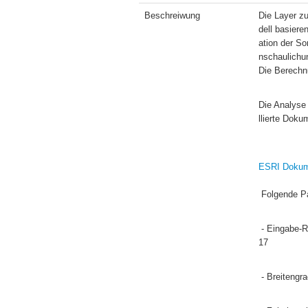
Beschreiwung
Die Layer zu
dell basiere
ation der So
nschaulichun
Die Berechnu
Die Analyse
llierte Doku
ESRI Dokum
 Folgende P
 - Eingabe-Raster: Digitales  Geländemodell der Administration de la navigation Aérienne (ANA), basierend auf einem LiDAR von 20
17
 - Breitengr