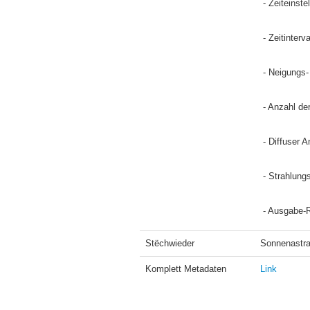
 - Zeiteins
 - Zeitinter
 - Neigungs
 - Anzahl d
 - Diffuser
 - Strahlun
 - Ausgabe-
Stëchwieder
Sonnenastra
Komplett Metadaten
Link