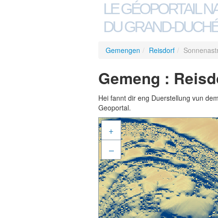
LE GÉOPORTAIL N
DU GRAND-DUCHÉ
Gemengen
/
Reisdorf
/
Sonnenastr
Gemeng : Reisdo
Hei fannt dir eng Duerstellung vun de
Geoportal.
+
–