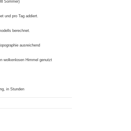
5/08 Sommer)
net und pro Tag addiert.
modells berechnet.
 Topographie ausreichend
inen wolkenlosen Himmel genutzt
ng, in Stunden