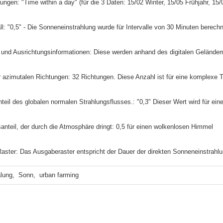
telungen: "Time within a day" (für die 3 Daten: 15/02 Winter, 15/05 Frühjahr, 1
vall: "0,5" - Die Sonneneinstrahlung wurde für Intervalle von 30 Minuten berech
- und Ausrichtungsinformationen: Diese werden anhand des digitalen Gelände
er azimutalen Richtungen: 32 Richtungen. Diese Anzahl ist für eine komplexe
 Anteil des globalen normalen Strahlungsflusses.: "0,3" Dieser Wert wird für e
gsanteil, der durch die Atmosphäre dringt: 0,5 für einen wolkenlosen Himmel
Raster: Das Ausgaberaster entspricht der Dauer der direkten Sonneneinstrahlu
lung,  Sonn,  urban farming