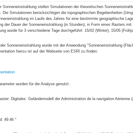
r Sonneneinstrahlung stellen Simulationen der theoretischen Sonneneinstrahl
n. Die Simulationen berücksichtigen die topographischen Begebenheiten (Umgeb
nneneinstrahlung im Laufe des Jahres für eine bestimmte geographische Lage.
g der Dauer der Sonneneinstrahlung (in Stunden), in Form eines Rasters mit 
ng wurde für 3 verschiedene Tage durchgeführt: 15/02 (Winter), 15/05 (Frühj
 der Sonneneinstrahlung wurde mit der Anwendung "Sonneneinstrahlung (Fläch
mentation hierzu ist auf der Webseite von ESRI zu finden: 
entation
arameter wurden für die Analyse genutzt:
ad: 49.46 °