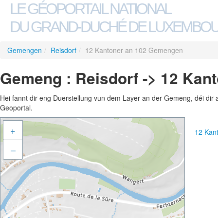
LE GÉOPORTAIL NATIONAL
DU GRAND-DUCHÉ DE LUXEMBO
Gemengen
/
Reisdorf
/
12 Kantoner an 102 Gemengen
Gemeng : Reisdorf -> 12 Kan
Hei fannt dir eng Duerstellung vun dem Layer an der Gemeng, déi dir 
Geoportal.
+
12 Kan
–